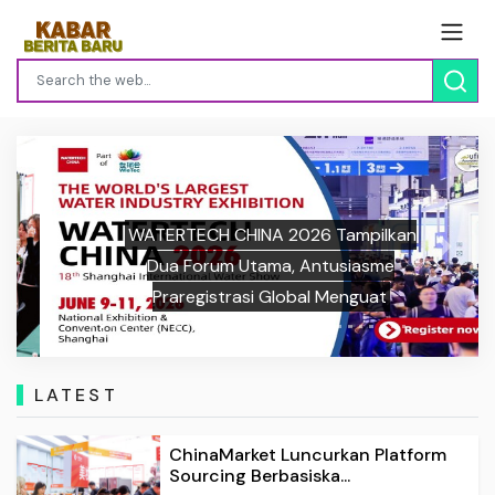
WATERTECH CHINA 2026 Tampilkan
Previous
Next
Dua Forum Utama, Antusiasme
Praregistrasi Global Menguat
LATEST
ChinaMarket Luncurkan Platform
Sourcing Berbasiska...