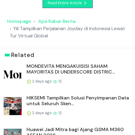
memproduksi puluhan varian Joyday untuk memenuhi
kebutuhan pasar Indonesia sekaligus memasok berbagai
negara di Asia Tenggara, Timur Tengah, dan Afrika.
Berpegang pada prinsip perusahaan, "No Innovation, No
Future", Yili terus mengembangkan produk yang sesuai
dengan selera dan kebutuhan konsumen lokal. Upaya
tersebut membuahkan pengakuan di tingkat global. Produk
es krim cokelat lava berlapis milik Joyday—produk yang
menjadi fokus dalam video tur virtual ini—berhasil meraih
penghargaan "Best Ice Cream" dalam ajang World Dairy
Innovation Awards 2025. Penghargaan tersebut semakin
memperkuat posisi Joyday sebagai salah satu produk es
krim unggulan di kawasan.
Melalui tur virtual ini, Yili menegaskan komitmennya untuk
terus memperkuat jangkauan di Indonesia dan pasar
internasional lain. Dengan menggabungkan sumber daya
global dan pemahaman mendalam terhadap pasar lokal, Yili
berupaya menghadirkan berbagai produk susu inovatif dan