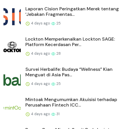
SUS ENVIRONMENT Raih Dua Proyek WtE di
Indonesia, Percepat E...
3 days ago
20
UOB Perkuat Bisnis Wealth Management
melalui Kemitraan Distr...
3 days ago
26
Mitrade Raih Gelar “AI Broker of the Year
2026”, Hadirkan Mi...
3 days ago
22
UNISOC Lyric Audio: Mengubah Pengalaman
Mendengarkan Audio
3 days ago
23