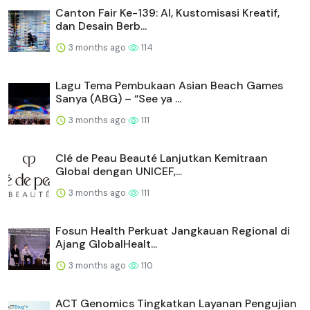
Mengatasi Kendala Komponen Inti dalam
Pencitraan Medis, VITA...
3 months ago
121
MALAYSIA HEALTHCARE KEMBALI HADIR DI
MEDAN, PASIEN INDONESIA...
3 months ago
120
Ardingly College Vietnam (ACVN) Gandeng
Vietnam Prosperity J...
3 months ago
119
Inovance Technology Bangun Fasilitas
Pengembangan Motor List...
3 months ago
117