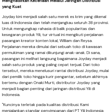
SCROLL TO RESUME CONTENT
jwplayer(‘myplayer1’).setup({file:
‘https://mma.prnasia.com/media2/3004698/JOYDAY____15
image: