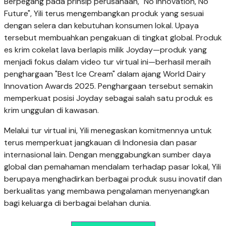
Indonesia.
"Kuncinya terletak pada kualitas distribusi. Kami
menjalankan standar penyimpanan dari PT Yili Indonesia
dengan disiplin," ujar Murti. "Dengan menerapkan standar
ini, di mana pun Joyday dibeli, kualitas dan rasanya tetap
konsisten. Kami juga memastikan distribusi berjalan lancar
agar produk semakin mudah dijangkau dan semakin
diminati masyarakat. Upaya tersebut turut memberikan
manfaat bagi kami sebagai mitra lokal."
Investasi Jangka Panjang dan Inovasi yang Mendunia
Di balik popularitasnya sebagai camilan sehari-hari, Joyday
juga mencerminkan komitmen jangka panjang Yili terhadap
perekonomian Indonesia. Sejak 2021, fasilitas produksi Yili
Indonesia Dairy menjadi pusat manufaktur utama Joyday di
kawasan. Pabrik yang merupakan fasilitas pertama yang
dibangun sendiri oleh Yili di Asia Tenggara tersebut