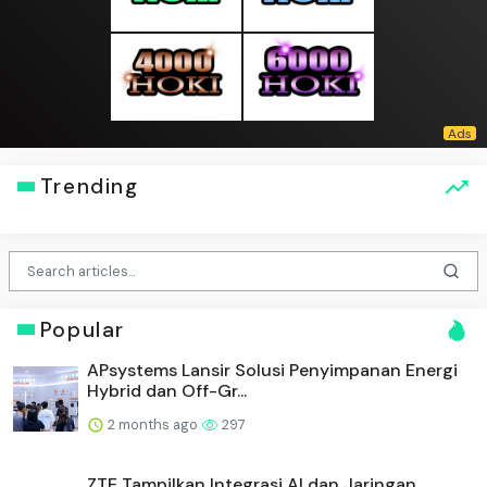
5 days ago
32
NOL World Luncurkan Platform Pemesanan
Akomodasi bagi Pengge...
5 days ago
32