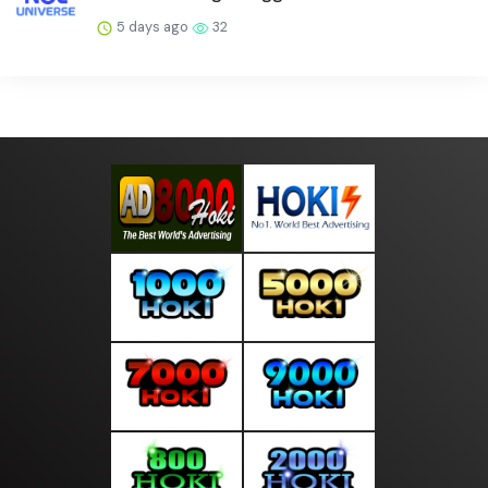
Perusahaan Fintech ICC...
4 days ago
31
Pangsa Pasar Minyak Sawit Berkelanjutan
Bersertifikat Berpot...
5 days ago
33
Aquatech Mengakuisisi Metichem,
Memperluas Kapabilitas Layan...
5 days ago
33
WEPSEA 2026 Bahas Peran AI, Isu
Keberlanjutan, dan Pertumbuh...
5 days ago
31
Bidik Pasar “Aftermarket” Otomotif, ZF
Aftermarket Gandeng M...