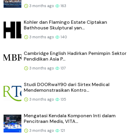
Hybrid dan Off-Gr...
2 months ago
297
ZTE Tampilkan Integrasi AI dan Jaringan
Telekomunikasi di Aj...
2 months ago
259
Yunnan Power Grid Bangun “Bearer Network”
Generasi Baru Berk...
3 months ago
225
Xinhua Silk Road: Integrasi AI dalam Budidaya
Sutra Murbei J...
1 month ago
201
ZTE Gelar Ajang Broadband User Congress
2026 di São Paulo de...