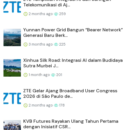
Trending
Popular
APsystems Lansir Solusi Penyimpanan Energi