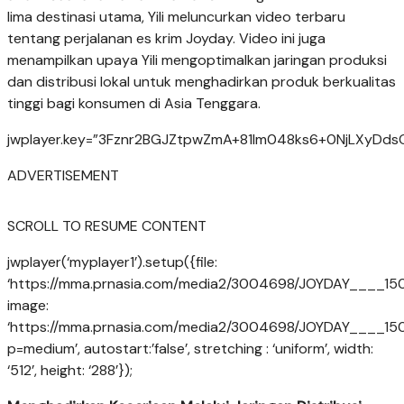
lima destinasi utama, Yili meluncurkan video terbaru
tentang perjalanan es krim Joyday. Video ini juga
menampilkan upaya Yili mengoptimalkan jaringan produksi
dan distribusi lokal untuk menghadirkan produk berkualitas
tinggi bagi konsumen di Asia Tenggara.
jwplayer.key=”3Fznr2BGJZtpwZmA+81lm048ks6+0NjLXyDdsO
ADVERTISEMENT