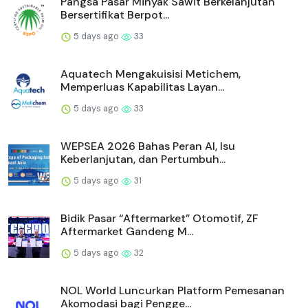
Hard Rock Cafe dan Coca-Cola®
Meluncurkan Kompetisi Musik Ha...
3 days ago
24
Laporan Cision Peringatkan Merek tentang
‘Jebakan Fragmentas...
4 days ago
25
Lockton Memperkenalkan Lockton SAGE:
Platform Kecerdasan Per...
4 days ago
28
Survei Herbalife: Budaya “Wellness” Kian
Menguat di Asia Pas...
4 days ago
25
Mintoak Mengumumkan Akuisisi terhadap