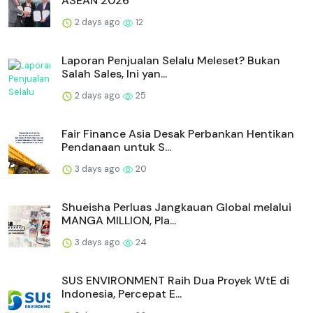
berkualitas yang membawa pengalaman menyenangkan
bagi keluarga di berbagai belahan dunia.
Read Entire Article
Homepage
Apa Kabar Berita
Yili Tampilkan Perjalanan Joyday di Indonesia Lewat
Tur Virtual Global
Related
MONDEVITA MENGAKUISISI SAHAM
MAYORITAS DI UNDERSCORE DISTRIC...
2 days ago
12
HIKSEMI Tampilkan Solusi Penyimpanan Data
untuk Seluruh Sken...