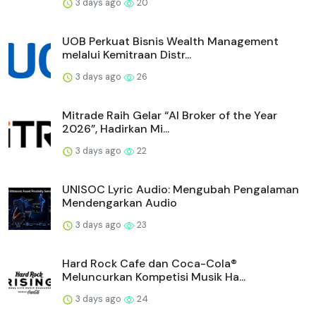
2 days ago
12
Huawei Jadi Mitra bagi Ajang GSMA M360
ASEAN 2026
2 days ago
12
Laporan Penjualan Selalu Meleset? Bukan
Salah Sales, Ini yan...
2 days ago
25
Fair Finance Asia Desak Perbankan Hentikan
Pendanaan untuk S...
3 days ago
20
Shueisha Perluas Jangkauan Global melalui
MANGA MILLION, Pla...
3 days ago
24