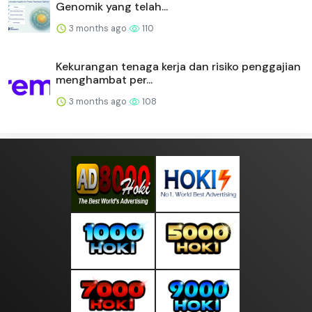
Brookfield dan The Nuclear Company Bermitra
Untuk Mendirikan...
3 months ago
114
Canton Fair Ke-139: AI, Kustomisasi Kreatif,
dan Desain Berb...
3 months ago
114
Lagu Tema Pembukaan Asian Beach Games
Sanya (ABG) – “See ya ...
3 months ago
111
Clé de Peau Beauté Lanjutkan Kemitraan
Global dengan UNICEF,...
3 months ago
111
Fosun Health Perkuat Jangkauan Regional di
Ajang GlobalHealt...