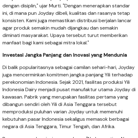
‘https://mma.prnasia.com/media2/3004698/JOYDAY____1
p=medium’, autostart:’false’, stretching : ‘uniform’, width:
‘512’, height: ‘288’});
Menghadirkan Keceriaan Melalui Jaringan Distribusi
yang Kuat
Joyday kini menjadi salah satu merek es krim yang dikenal
luas di Indonesia dan telah menjangkau seluruh 38 provinsi.
Untuk mengungkap rahasia di balik popularitas dan
kesegaran produk Yili, tur virtual ini mengikuti perjalanan
pasangan kreator konten lokal, William dan Reysa.
Perjalanan mereka dimulai dari sebuah toko di kawasan
permukiman yang ramai dikunjungi anak-anak. Di sana,
pasangan ini melihat langsung bagaimana Joyday menjadi
salah satu produk yang paling cepat terjual. Dari toko
tersebut, mereka menelusuri rantai distribusi Joyday, mulai
dari pemilik toko hingga kurir pengantar, sebelum akhirnya
bertemu dengan Onaki Murti, distributor Joyday yang
menjadi bagian penting dari jaringan distribusi Yili di