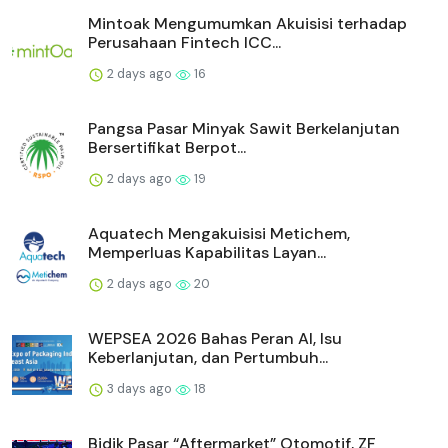
Mintoak Mengumumkan Akuisisi terhadap
Perusahaan Fintech ICC...
2 days ago
16
Pangsa Pasar Minyak Sawit Berkelanjutan
Bersertifikat Berpot...
2 days ago
19
Aquatech Mengakuisisi Metichem,
Memperluas Kapabilitas Layan...
2 days ago
20
WEPSEA 2026 Bahas Peran AI, Isu
Keberlanjutan, dan Pertumbuh...
3 days ago
18
Bidik Pasar “Aftermarket” Otomotif, ZF