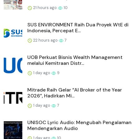
21 hours ago
10
SUS ENVIRONMENT Raih Dua Proyek WtE di
Indonesia, Percepat E...
22 hours ago
7
UOB Perkuat Bisnis Wealth Management
melalui Kemitraan Distr...
1 day ago
9
Mitrade Raih Gelar “AI Broker of the Year
2026”, Hadirkan Mi...
1 day ago
7
UNISOC Lyric Audio: Mengubah Pengalaman
Mendengarkan Audio
1 day ago
10