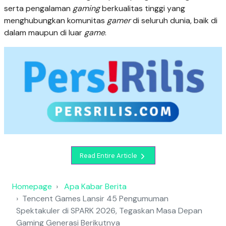
serta pengalaman
gaming
berkualitas tinggi yang
menghubungkan komunitas
gamer
di seluruh dunia, baik di
dalam maupun di luar
game
.
Read Entire Article
Homepage
Apa Kabar Berita
Tencent Games Lansir 45 Pengumuman
Spektakuler di SPARK 2026, Tegaskan Masa Depan
Gaming Generasi Berikutnya