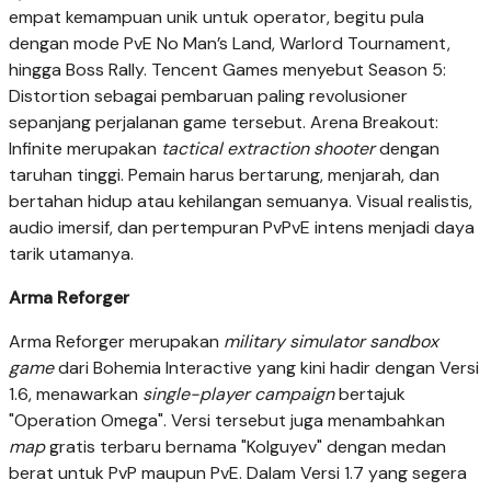
empat kemampuan unik untuk operator, begitu pula
dengan mode PvE No Man’s Land, Warlord Tournament,
hingga Boss Rally. Tencent Games menyebut Season 5:
Distortion sebagai pembaruan paling revolusioner
sepanjang perjalanan game tersebut. Arena Breakout:
Infinite merupakan
tactical extraction shooter
dengan
taruhan tinggi. Pemain harus bertarung, menjarah, dan
bertahan hidup atau kehilangan semuanya. Visual realistis,
audio imersif, dan pertempuran PvPvE intens menjadi daya
tarik utamanya.
Arma Reforger
Arma Reforger merupakan
military simulator sandbox
game
dari Bohemia Interactive yang kini hadir dengan Versi
1.6, menawarkan
single-player campaign
bertajuk
"Operation Omega". Versi tersebut juga menambahkan
map
gratis terbaru bernama "Kolguyev" dengan medan
berat untuk PvP maupun PvE. Dalam Versi 1.7 yang segera