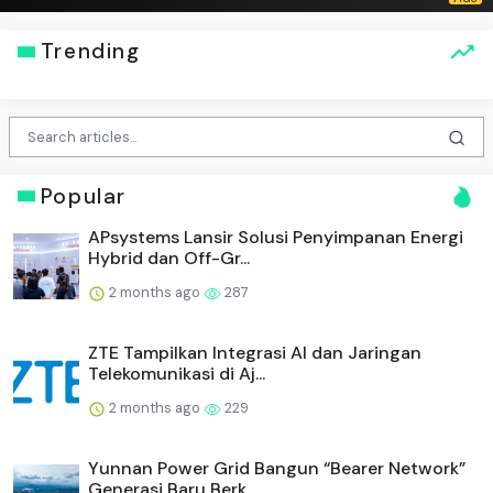
Trending
Popular
APsystems Lansir Solusi Penyimpanan Energi
Hybrid dan Off-Gr...
2 months ago
287
ZTE Tampilkan Integrasi AI dan Jaringan
Telekomunikasi di Aj...
2 months ago
229
Yunnan Power Grid Bangun “Bearer Network”
Generasi Baru Berk...