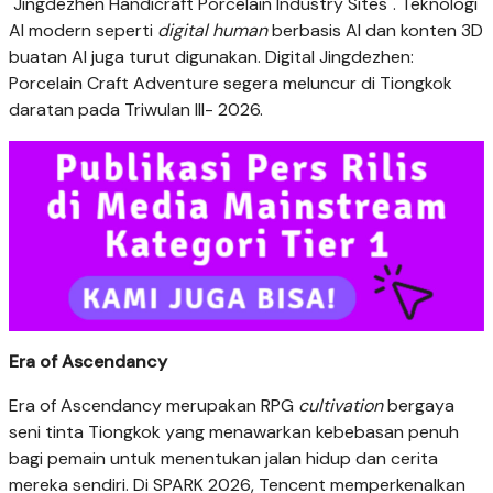
"Jingdezhen Handicraft Porcelain Industry Sites". Teknologi
AI modern seperti
digital human
berbasis AI dan konten 3D
buatan AI juga turut digunakan. Digital Jingdezhen:
Porcelain Craft Adventure segera meluncur di Tiongkok
daratan pada Triwulan III- 2026.
Era of Ascendancy
Era of Ascendancy merupakan RPG
cultivation
bergaya
seni tinta Tiongkok yang menawarkan kebebasan penuh
bagi pemain untuk menentukan jalan hidup dan cerita
mereka sendiri. Di SPARK 2026, Tencent memperkenalkan