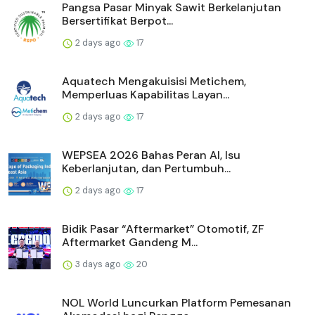
Pangsa Pasar Minyak Sawit Berkelanjutan
Bersertifikat Berpot...
2 days ago
17
Aquatech Mengakuisisi Metichem,
Memperluas Kapabilitas Layan...
2 days ago
17
WEPSEA 2026 Bahas Peran AI, Isu
Keberlanjutan, dan Pertumbuh...
2 days ago
17
Bidik Pasar “Aftermarket” Otomotif, ZF
Aftermarket Gandeng M...
3 days ago
20
NOL World Luncurkan Platform Pemesanan