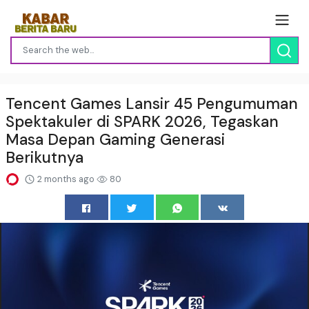
Tencent Games Lansir 45 Pengumuman
Spektakuler di SPARK 2026, Tegaskan
Masa Depan Gaming Generasi
Berikutnya
2 months ago
80