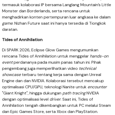
termasuk kolaborasi IP bersama Langlang Mountain’s Little
Monster dan Borderlands, serta rencana untuk
menghadirkan konten pertempuran luar angkasa ke dalam
game
. Nizhan Future saat ini hanya tersedia di Tiongkok
daratan.
Tides of Annihilation
Di SPARK 2026, Eclipse Glow Games mengumumkan
rencana Tides of Annihilation untuk menggelar
hands-on
event
perdananya pada musim panas tahun ini. Pihak
pengembang juga memperlihatkan video
technical
showcase
terbaru tentang kerja sama dengan Unreal
Engine dan dan NVIDIA. Kolaborasi tersebut mencakup
optimalisasi CPU/GPU, teknologi Nanite untuk
encounter
"Giant Knight", hingga dukungan
path tracing
NVIDIA
dengan optimalisasi level
driver
. Saat ini, Tides of
Annihilation tengah dikembangkan untuk PC melalui Steam
dan Epic Games Store, serta Xbox dan PlayStation.