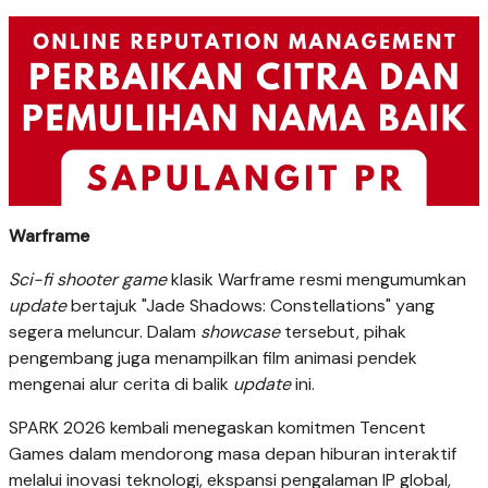
Warframe
Sci-fi shooter game
klasik Warframe resmi mengumumkan
update
bertajuk "Jade Shadows: Constellations" yang
segera meluncur. Dalam
showcase
tersebut, pihak
pengembang juga menampilkan film animasi pendek
mengenai alur cerita di balik
update
ini.
SPARK 2026 kembali menegaskan komitmen Tencent
Games dalam mendorong masa depan hiburan interaktif
melalui inovasi teknologi, ekspansi pengalaman IP global,