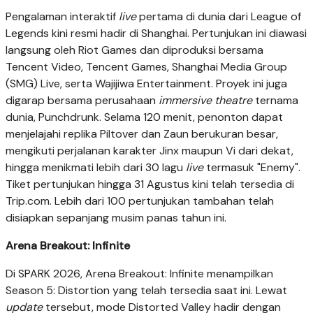
Pengalaman interaktif
live
pertama di dunia dari League of
Legends kini resmi hadir di Shanghai. Pertunjukan ini diawasi
langsung oleh Riot Games dan diproduksi bersama
Tencent Video, Tencent Games, Shanghai Media Group
(SMG) Live, serta Wajijiwa Entertainment. Proyek ini juga
digarap bersama perusahaan
immersive theatre
ternama
dunia, Punchdrunk. Selama 120 menit, penonton dapat
menjelajahi replika Piltover dan Zaun berukuran besar,
mengikuti perjalanan karakter Jinx maupun Vi dari dekat,
hingga menikmati lebih dari 30 lagu
live
termasuk "Enemy".
Tiket pertunjukan hingga 31 Agustus kini telah tersedia di
Trip.com. Lebih dari 100 pertunjukan tambahan telah
disiapkan sepanjang musim panas tahun ini.
Arena Breakout: Infinite
Di SPARK 2026, Arena Breakout: Infinite menampilkan
Season 5: Distortion yang telah tersedia saat ini. Lewat
update
tersebut, mode Distorted Valley hadir dengan