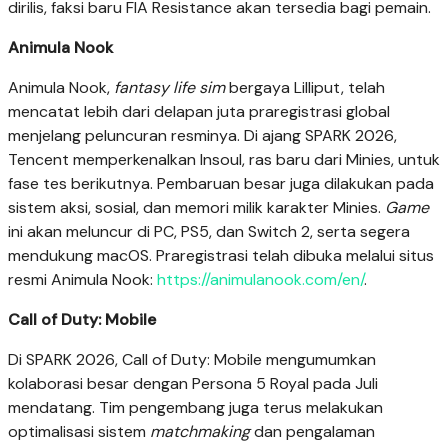
dirilis, faksi baru FIA Resistance akan tersedia bagi pemain.
Animula Nook
Animula Nook,
fantasy life sim
bergaya Lilliput, telah
mencatat lebih dari delapan juta praregistrasi global
menjelang peluncuran resminya. Di ajang SPARK 2026,
Tencent memperkenalkan Insoul, ras baru dari Minies, untuk
fase tes berikutnya. Pembaruan besar juga dilakukan pada
sistem aksi, sosial, dan memori milik karakter Minies.
Game
ini akan meluncur di PC, PS5, dan Switch 2, serta segera
mendukung macOS. Praregistrasi telah dibuka melalui situs
resmi Animula Nook:
https://animulanook.com/en/
.
Call of Duty: Mobile
Di SPARK 2026, Call of Duty: Mobile mengumumkan
kolaborasi besar dengan Persona 5 Royal pada Juli
mendatang. Tim pengembang juga terus melakukan
optimalisasi sistem
matchmaking
dan pengalaman