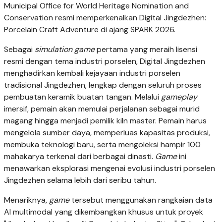
Municipal Office for World Heritage Nomination and
Conservation resmi memperkenalkan Digital Jingdezhen:
Porcelain Craft Adventure di ajang SPARK 2026.
Sebagai
simulation game
pertama yang meraih lisensi
resmi dengan tema industri porselen, Digital Jingdezhen
menghadirkan kembali kejayaan industri porselen
tradisional Jingdezhen, lengkap dengan seluruh proses
pembuatan keramik buatan tangan. Melalui
gameplay
imersif, pemain akan memulai perjalanan sebagai murid
magang hingga menjadi pemilik kiln master. Pemain harus
mengelola sumber daya, memperluas kapasitas produksi,
membuka teknologi baru, serta mengoleksi hampir 100
mahakarya terkenal dari berbagai dinasti.
Game
ini
menawarkan eksplorasi mengenai evolusi industri porselen
Jingdezhen selama lebih dari seribu tahun.
Menariknya,
game
tersebut menggunakan rangkaian data
AI multimodal yang dikembangkan khusus untuk proyek