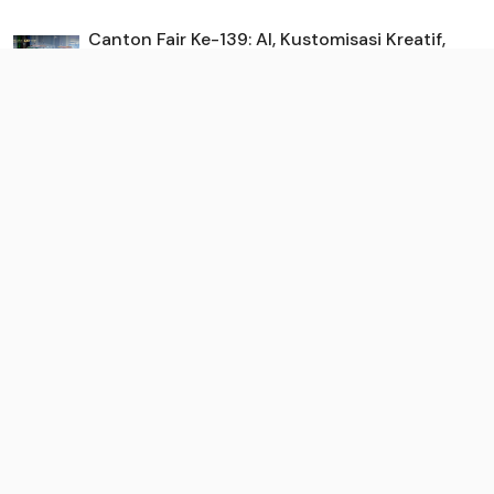
Canton Fair Ke-139: AI, Kustomisasi Kreatif,
dan Desain Berb...
3 months ago
105
Lagu Tema Pembukaan Asian Beach Games
Sanya (ABG) – “See ya ...
3 months ago
105