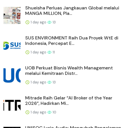
Shueisha Perluas Jangkauan Global melalui
MANGA MILLION, Pla...
1 day ago
13
SUS ENVIRONMENT Raih Dua Proyek WtE di
Indonesia, Percepat E...
1 day ago
11
UOB Perkuat Bisnis Wealth Management
melalui Kemitraan Distr...
1 day ago
13
Mitrade Raih Gelar “AI Broker of the Year
2026”, Hadirkan Mi...
1 day ago
10
UNISOC Lyric Audio: Mengubah Pengalaman