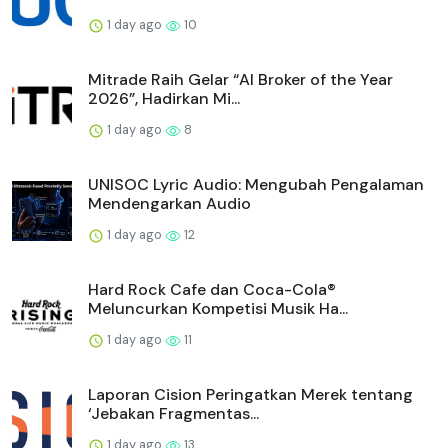
1 day ago
10
Mitrade Raih Gelar “AI Broker of the Year
2026”, Hadirkan Mi...
1 day ago
8
UNISOC Lyric Audio: Mengubah Pengalaman
Mendengarkan Audio
1 day ago
12
Hard Rock Cafe dan Coca-Cola®
Meluncurkan Kompetisi Musik Ha...
1 day ago
11
Laporan Cision Peringatkan Merek tentang
‘Jebakan Fragmentas...
1 day ago
13