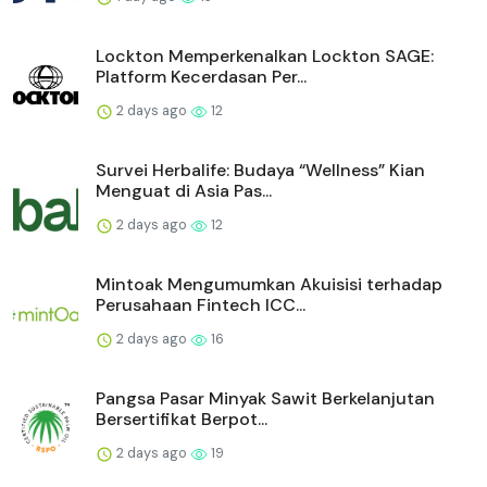
Lockton Memperkenalkan Lockton SAGE:
Platform Kecerdasan Per...
2 days ago
12
Survei Herbalife: Budaya “Wellness” Kian
Menguat di Asia Pas...
2 days ago
12
Mintoak Mengumumkan Akuisisi terhadap
Perusahaan Fintech ICC...
2 days ago
16
Pangsa Pasar Minyak Sawit Berkelanjutan
Bersertifikat Berpot...
2 days ago
19