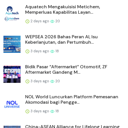
Aquatech Mengakuisisi Metichem,
Memperluas Kapabilitas Layan...
2 days ago
20
WEPSEA 2026 Bahas Peran AI, Isu
Keberlanjutan, dan Pertumbuh...
3 days ago
18
Bidik Pasar “Aftermarket” Otomotif, ZF
Aftermarket Gandeng M...
3 days ago
20
NOL World Luncurkan Platform Pemesanan
Akomodasi bagi Pengge...
3 days ago
18
China-ASEAN Alliance for Lifelong Learning