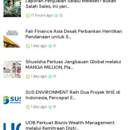
Laporan Penjualan Selalu Meleset? Bukan
Salah Sales, Ini yan...
17 hours ago
12
Fair Finance Asia Desak Perbankan Hentikan
Pendanaan untuk S...
1 day ago
9
Shueisha Perluas Jangkauan Global melalui
MANGA MILLION, Pla...
1 day ago
11
SUS ENVIRONMENT Raih Dua Proyek WtE di
Indonesia, Percepat E...
1 day ago
8
UOB Perkuat Bisnis Wealth Management
melalui Kemitraan Distr...