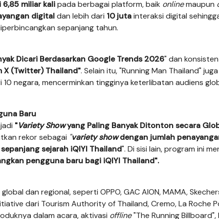
 6,85 miliar kali
pada berbagai platform, baik
online
maupun
ayangan digital
dan lebih dari
10 juta
interaksi digital sehingg
 diperbincangkan sepanjang tahun.
nyak Dicari Berdasarkan Google Trends 2026
" dan konsisten
 X (Twitter) Thailand"
. Selain itu, "Running Man Thailand" juga
i 10 negara, mencerminkan tingginya keterlibatan audiens glo
guna Baru
njadi
"
Variety Show
yang Paling Banyak Ditonton secara Glob
atkan rekor sebagai
"
variety show
dengan jumlah penayanga
sepanjang sejarah iQIYI Thailand
". Di sisi lain, program ini me
ngkan pengguna baru bagi iQIYI Thailand".
 global dan regional, seperti OPPO, GAC AION, MAMA, Skecher
itiative dari Tourism Authority of Thailand, Cremo, La Roche P
roduknya dalam acara, aktivasi
offline
"The Running Billboard",