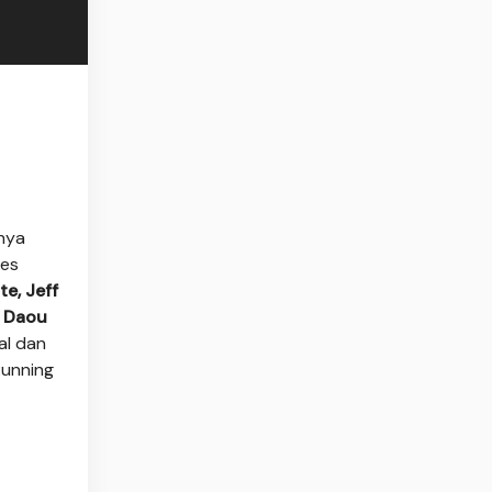
nya
ses
e, Jeff
n Daou
al dan
Running