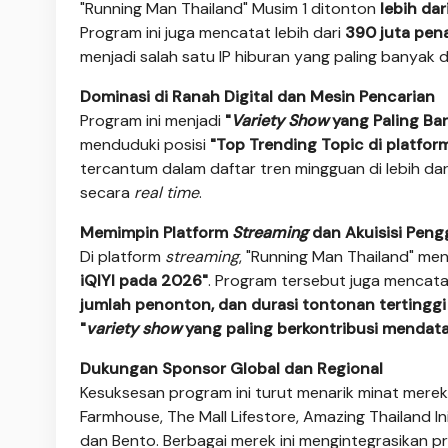
"Running Man Thailand" Musim 1 ditonton
lebih dari
Program ini juga mencatat lebih dari
390 juta pen
menjadi salah satu IP hiburan yang paling banyak
Dominasi di Ranah Digital dan Mesin Pencarian
Program ini menjadi
"
Variety Show
yang Paling Ba
menduduki posisi
"Top Trending Topic di platform
tercantum dalam daftar tren mingguan di lebih dar
secara
real time
.
Memimpin Platform
Streaming
dan Akuisisi Peng
Di platform
streaming
, "Running Man Thailand" me
iQIYI pada 2026"
. Program tersebut juga mencat
jumlah penonton, dan durasi tontonan tertinggi 
"
variety show
yang paling berkontribusi mendata
Dukungan Sponsor Global dan Regional
Kesuksesan program ini turut menarik minat merek
Farmhouse, The Mall Lifestore, Amazing Thailand In
dan Bento. Berbagai merek ini mengintegrasikan p