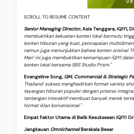
SCROLL TO RESUME CONTENT
Senior Managing Director
, Asia Tenggara, iQIYI, 
membuktikan kekuatan konten lokal bermutu ting
konten hiburan yang kuat, pencapaian multidimen
namun juga menunjukkan bahwa konten orisinal Tha
Man’ ini juga membuktikan kemampuan iQIYI dalam
konten lokal bersama SBS Studio Prism."
Evangeline Song,
GM, Commercial & Strategic Pa
Thailand’ sukses menghadirkan format variety sh
tayangan hiburan populer dengan potensi integra
tantangan interaktif membuat banyak merek tert
format iklan konvensional."
Empat Faktor Utama di Balik Kesuksesan iQIYI Or
Jangkauan
Omnichannel
Berskala 