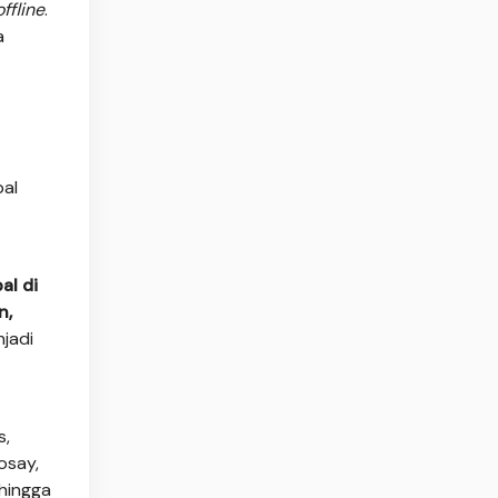
offline
.
a
bal
al di
n,
njadi
s,
osay,
 hingga