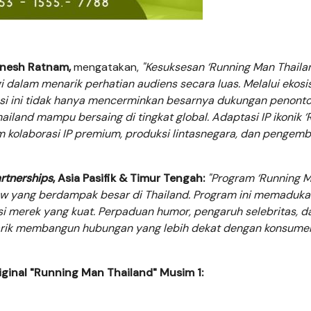
Dinesh Ratnam,
mengatakan,
"Kesuksesan ‘Running Man Thaila
gi dalam menarik
perhatian
audiens secara luas. Melalui ekos
si ini tidak hanya mencerminkan besarnya dukungan penonto
iland mampu bersaing di tingkat global. Adaptasi IP ikonik ‘
 kolaborasi IP premium, produksi lintasnegara, dan pengem
rtnerships
, Asia Pasifik & Timur Tengah:
"Program ‘Running 
ow yang berdampak besar di Thailand.
Program ini memaduka
si merek yang kuat. Perpaduan humor, pengaruh selebritas, d
arik membangun hubungan yang lebih dekat dengan konsumen
iginal "Running Man Thailand" Musim 1:
Besar