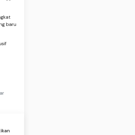
ngkat
ang baru
sif
ar
tikan