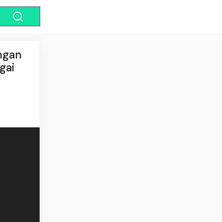
ngan
gai