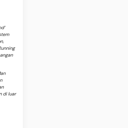
nd’
istem
n,
Running
bangan
Man
n
an
 di luar