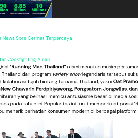
a News Sore Cermat Terpercaya
tar Cockfighting Aman
ginal
"Running Man Thailand"
resmi menutup musim pertama
i Thailand dari program
variety show
legendaris tersebut suk
t kolaborasi tujuh bintang ternama Thailand, yakni
Oat Pramot
NuNew Chawarin Perdpiriyawong, Pongsatorn Jongwilas, da
iburan yang berhasil memicu antusiasme besar di media sosi
ses pada tahun ini. Popularitas ini turut memperkuat posisi "
u menarik perhatian konsumen modern di berbagai platform.