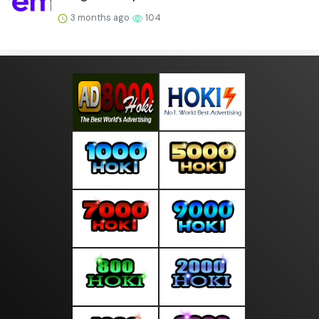
3 months ago
104