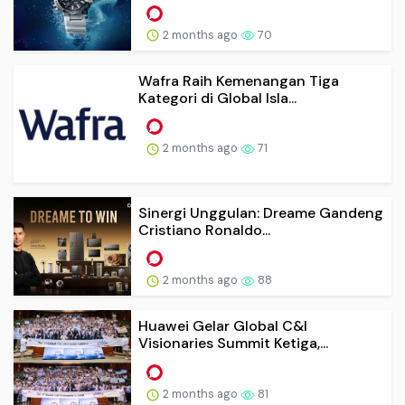
2 months ago
70
Wafra Raih Kemenangan Tiga
Kategori di Global Isla...
2 months ago
71
Sinergi Unggulan: Dreame Gandeng
Cristiano Ronaldo...
2 months ago
88
Huawei Gelar Global C&I
Visionaries Summit Ketiga,...
2 months ago
81