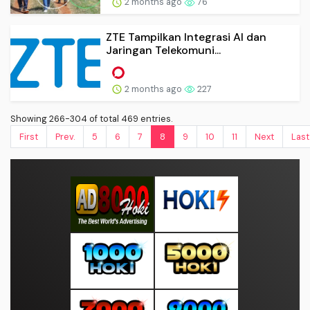
2 months ago
76
ZTE Tampilkan Integrasi AI dan
Jaringan Telekomuni...
2 months ago
227
Showing 266-304 of total 469 entries.
First
Prev.
5
6
7
8
9
10
11
Next
Last